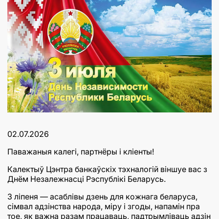
02.07.2026
Паважаныя калегі, партнёры і кліенты!
Калектыў Цэнтра банкаўскіх тэхналогій віншуе вас з
Днём Незалежнасці Рэспублікі Беларусь.
3 ліпеня — асаблівы дзень для кожнага беларуса,
сімвал адзінства народа, міру і згоды, напамін пра
тое, як важна разам працаваць, падтрымліваць адзін