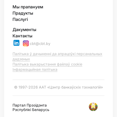
Мы прапануем
Прадукты
Паслугі
Дакументы
Кантакты
cbt@cbt.by
Палітыка ў дачыненні да апрацоўкі персанальных
дадзеных
Палітыка выкарыстання файлаў cookie
Інфармацыйная палітыка
© 1997-2026 ААТ «Цэнтр банкаўскіх тэхналогій»
Партал Прэзідэнта
Рэспублікі Беларусь