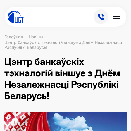
Галоўная
Навіны
Цэнтр банкаўскіх тэхналогій віншуе з Днём Незалежнасці
Рэспублікі Беларусь!
Цэнтр банкаўскіх
тэхналогій віншуе з Днём
Незалежнасці Рэспублікі
Беларусь!