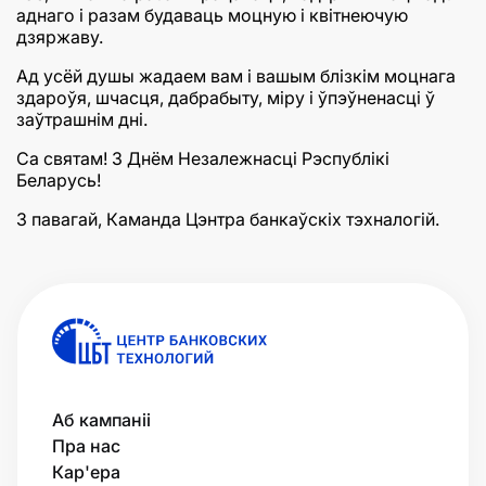
аднаго і разам будаваць моцную і квітнеючую
дзяржаву.
Ад усёй душы жадаем вам і вашым блізкім моцнага
здароўя, шчасця, дабрабыту, міру і ўпэўненасці ў
заўтрашнім дні.
Са святам! З Днём Незалежнасці Рэспублікі
Беларусь!
З павагай, Каманда Цэнтра банкаўскіх тэхналогій.
Аб кампаніі
Пра нас
Кар'ера