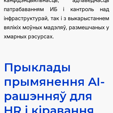
канфідэнцыяльнасць, адпаведнасць
патрабаванням ИБ і кантроль над
інфраструктурай, так і з выкарыстаннем
вялікіх моўных мадэляў, размешчаных у
хмарных рэсурсах.
Прыклады
прымянення AI-
рашэнняў для
HR і кіравання