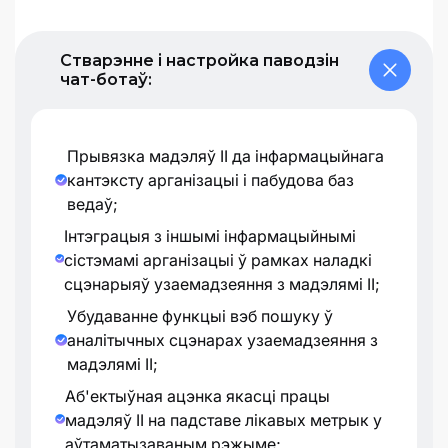
Стварэнне і настройка паводзін
чат-ботаў:
Прывязка мадэляў ІІ да інфармацыйнага
кантэксту арганізацыі і пабудова баз
ведаў;
Інтэграцыя з іншымі інфармацыйнымі
сістэмамі арганізацыі ў рамках наладкі
сцэнарыяў узаемадзеяння з мадэлямі ІІ;
Убудаванне функцыі вэб пошуку ў
аналітычных сцэнарах узаемадзеяння з
мадэлямі ІІ;
Аб'ектыўная ацэнка якасці працы
мадэляў ІІ на падставе лікавых метрык у
аўтаматызаваным рэжыме;