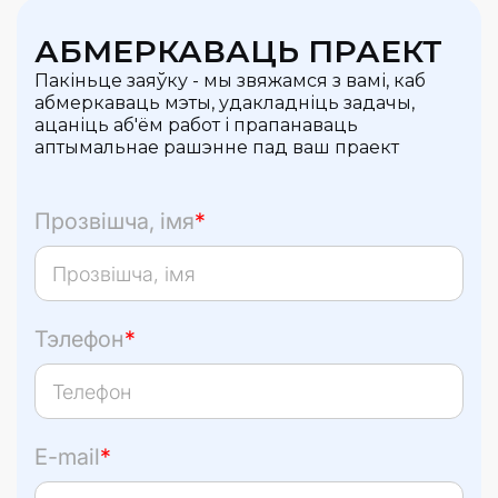
АБМЕРКАВАЦЬ ПРАЕКТ
Пакіньце заяўку - мы звяжамся з вамі, каб
абмеркаваць мэты, удакладніць задачы,
ацаніць аб'ём работ і прапанаваць
аптымальнае рашэнне пад ваш праект
Прозвішча, імя
*
Тэлефон
*
E-mail
*