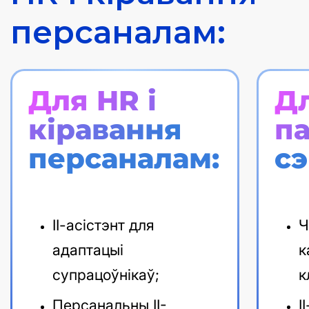
персаналам:
Для HR і
Д
кіравання
па
персаналам:
сэ
ІІ-асістэнт для
Ч
адаптацыі
к
супрацоўнікаў;
к
Персанальны ІІ-
І