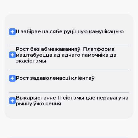
ІІ забірае на сябе руцінную камунікацыю
Рост без абмежаванняў. Платформа
маштабуецца ад аднаго памочніка да
экасістэмы
Рост задаволенасці кліентаў
Выкарыстанне ІІ-сістэмы дае перавагу на
рынку ўжо сёння