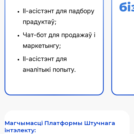
бі
ІІ-асістэнт для падбору
прадуктаў;
Чат-бот для продажаў і
маркетынгу;
ІІ-асістэнт для
аналітыкі попыту.
Магчымасці Платформы Штучнага
інтэлекту: