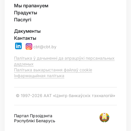
Мы прапануем
Прадукты
Паслугі
Дакументы
Кантакты
cbt@cbt.by
Палітыка ў дачыненні да апрацоўкі персанальных
дадзеных
Палітыка выкарыстання файлаў cookie
Інфармацыйная палітыка
© 1997-2026 ААТ «Цэнтр банкаўскіх тэхналогій»
Партал Прэзідэнта
Рэспублікі Беларусь