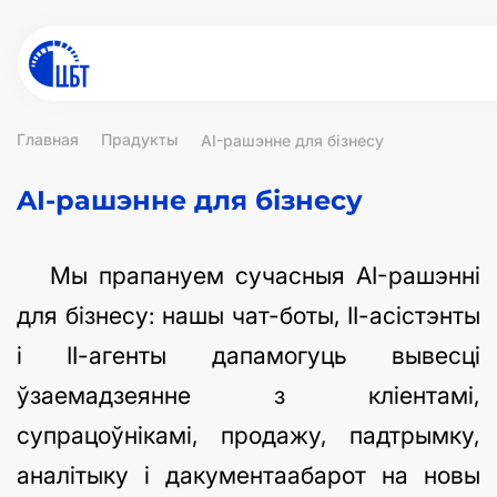
Главная
Прадукты
AI-рашэнне для бізнесу
AI-рашэнне для бізнесу
Мы прапануем сучасныя AI-рашэнні
для бізнесу: нашы чат-боты, ІІ-асістэнты
і ІІ-агенты дапамогуць вывесці
ўзаемадзеянне з кліентамі,
супрацоўнікамі, продажу, падтрымку,
аналітыку і дакументаабарот на новы