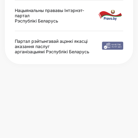
Нацыянальны прававы Інтэрнэт-
партал
Рэспублікі Беларусь
Партал рэйтынгавай ацэнкі якасці
аказання паслуг
арганізацыямі Рэспублікі Беларусь