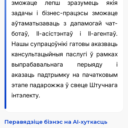
зможаце лепш зразумець якія
задачы і бізнес-працэсы зможаце
аўтаматызаваць з дапамогай чат-
ботаў, ІІ-асістэнтаў і ІІ-агентаў.
Нашы супрацоўнікі гатовы аказваць
кансультацыйныя паслугі ў рамках
выпрабавальнага перыяду і
аказаць падтрымку на пачатковым
этапе падарожжа ў свеце Штучнага
інтэлекту.
Перавядзіце бізнэс на AI-хуткасць