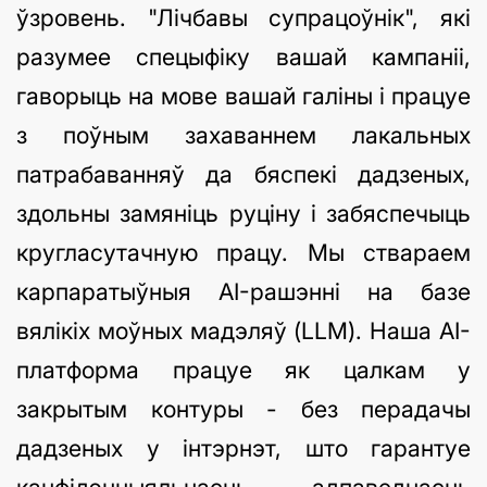
ўзровень. "Лічбавы супрацоўнік", які
разумее спецыфіку вашай кампаніі,
гаворыць на мове вашай галіны і працуе
з поўным захаваннем лакальных
патрабаванняў да бяспекі дадзеных,
здольны замяніць руціну і забяспечыць
кругласутачную працу. Мы ствараем
карпаратыўныя AI-рашэнні на базе
вялікіх моўных мадэляў (LLM). Наша AI-
платформа працуе як цалкам у
закрытым контуры - без перадачы
дадзеных у інтэрнэт, што гарантуе