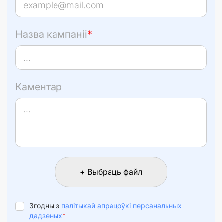
Назва кампаніі
*
Каментар
+ Выбраць файл
Згодны з
палітыкай апрацоўкі персанальных
дадзеных
*