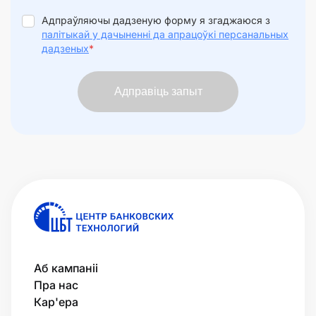
Адпраўляючы дадзеную форму я згаджаюся з
палітыкай у дачыненні да апрацоўкі персанальных
дадзеных
*
Адправіць запыт
Аб кампаніі
Пра нас
Кар'ера