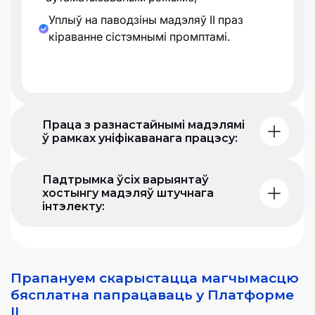
Уплыў на паводзіны мадэляў ІІ праз
кіраванне сістэмнымі промптамі.
Праца з разнастайнымі мадэлямі
ў рамках уніфікаванага працэсу:
Падтрымка ўсіх варыянтаў
хостынгу мадэляў штучнага
інтэлекту:
Прапануем скарыстацца магчымасцю
бясплатна папрацаваць у Платформе
ІІ