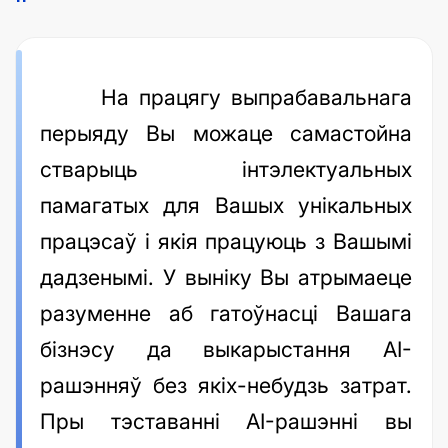
На працягу выпрабавальнага
перыяду Вы можаце самастойна
стварыць інтэлектуальных
памагатых для Вашых унікальных
працэсаў і якія працуюць з Вашымі
дадзенымі. У выніку Вы атрымаеце
разуменне аб гатоўнасці Вашага
бізнэсу да выкарыстання AI-
рашэнняў без якіх-небудзь затрат.
Пры тэставанні AI-рашэнні вы