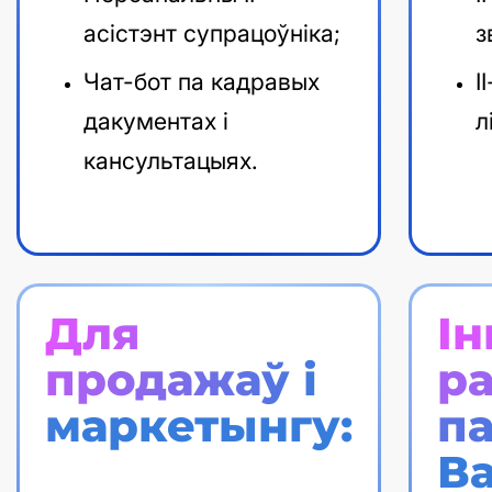
асістэнт супрацоўніка;
з
Чат-бот па кадравых
І
дакументах і
л
кансультацыях.
Для
Ін
продажаў і
р
маркетынгу:
па
В