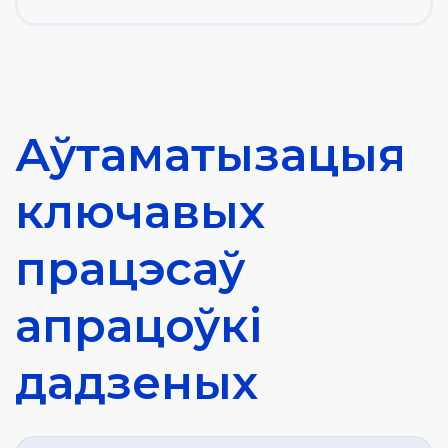
Аўтаматызацыя
ключавых
працэсаў
апрацоўкі
дадзеных