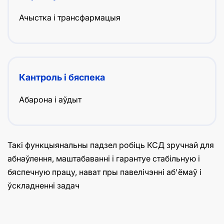
Ачыстка і трансфармацыя
Кантроль і бяспека
Абарона і аўдыт
Такі функцыянальны падзел робіць КСД зручнай для
абнаўлення, маштабаванні і гарантуе стабільную і
бяспечную працу, нават пры павелічэнні аб'ёмаў і
ўскладненні задач