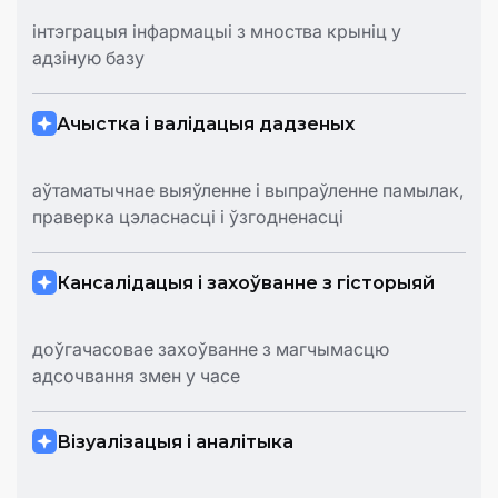
інтэграцыя інфармацыі з мноства крыніц у
адзіную базу
Ачыстка і валідацыя дадзеных
аўтаматычнае выяўленне і выпраўленне памылак,
праверка цэласнасці і ўзгодненасці
Кансалідацыя і захоўванне з гісторыяй
доўгачасовае захоўванне з магчымасцю
адсочвання змен у часе
Візуалізацыя і аналітыка