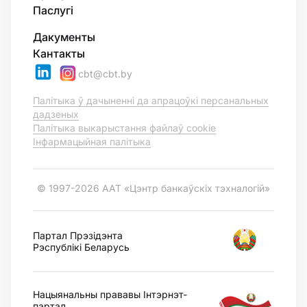
Паслугі
Дакументы
Кантакты
cbt@cbt.by
Палітыка ў дачыненні да апрацоўкі персанальных
дадзеных
Палітыка выкарыстання файлаў cookie
Інфармацыйная палітыка
© 1997-2026 ААТ «Цэнтр банкаўскіх тэхналогій»
Партал Прэзідэнта
Рэспублікі Беларусь
Нацыянальны прававы Інтэрнэт-
партал