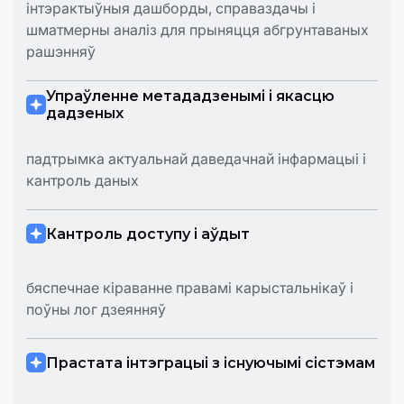
інтэрактыўныя дашборды, справаздачы і
шматмерны аналіз для прыняцця абгрунтаваных
рашэнняў
Упраўленне метададзенымі і якасцю
дадзеных
падтрымка актуальнай даведачнай інфармацыі і
кантроль даных
Кантроль доступу і аўдыт
бяспечнае кіраванне правамі карыстальнікаў і
поўны лог дзеянняў
Прастата інтэграцыі з існуючымі сістэмам