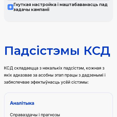
Гнуткая настройка і маштабаванасць пад
задачы кампаніі
Падсістэмы КСД
КСД складаецца з некалькіх падсістэм, кожная з
якіх адказвае за асобны этап працы з дадзенымі і
забяспечвае эфектыўнасць усёй сістэмы:
Аналітыка
Справаздачы і прагнозы