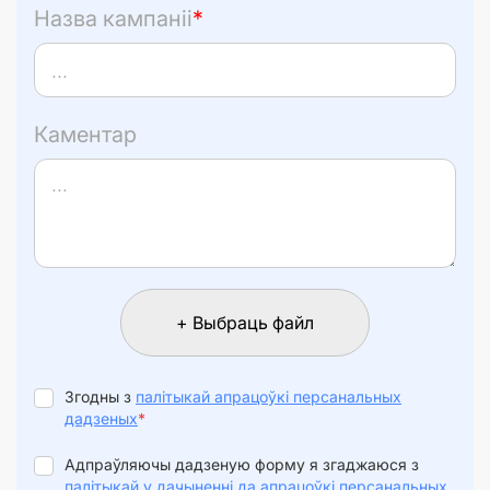
Назва кампаніі
*
Каментар
+ Выбраць файл
Згодны з
палітыкай апрацоўкі персанальных
дадзеных
*
Адпраўляючы дадзеную форму я згаджаюся з
палітыкай у дачыненні да апрацоўкі персанальных