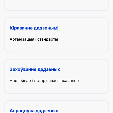
Кіраванне дадзенымі
Арганізацыя і стандарты
Захоўванне дадзеных
Надзейнае і гістарычнае захаванне
Апрацоўка дадзеных