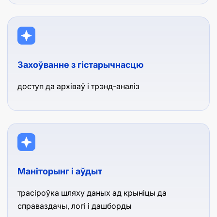
Захоўванне з гістарычнасцю
доступ да архіваў і трэнд-аналіз
Маніторынг і аўдыт
трасіроўка шляху даных ад крыніцы да
справаздачы, логі і дашборды