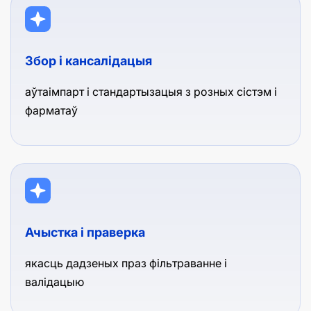
Збор і кансалідацыя
аўтаімпарт і стандартызацыя з розных сістэм і
фарматаў
Ачыстка і праверка
якасць дадзеных праз фільтраванне і
валідацыю