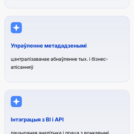
Упраўленне метададзенымі
цэнтралізаванае абнаўленне тых. і бізнес-
апісанняў
Інтэграцыя з BI і API
пашыраная аналітыка і праца з вонкавымі