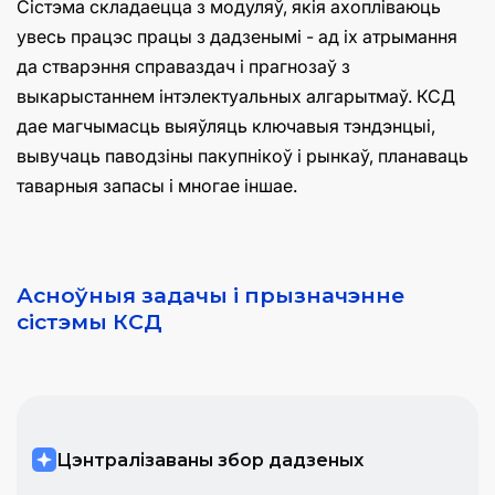
Сістэма складаецца з модуляў, якія ахопліваюць
увесь працэс працы з дадзенымі - ад іх атрымання
да стварэння справаздач і прагнозаў з
выкарыстаннем інтэлектуальных алгарытмаў. КСД
дае магчымасць выяўляць ключавыя тэндэнцыі,
вывучаць паводзіны пакупнікоў і рынкаў, планаваць
таварныя запасы і многае іншае.
Асноўныя задачы і прызначэнне
сістэмы КСД
Цэнтралізаваны збор дадзеных