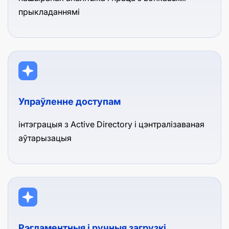
прыкладаннямі
Упраўленне доступам
інтэграцыя з Active Directory і цэнтралізаваная
аўтарызацыя
Рэгламентныя і ручныя загрузкі