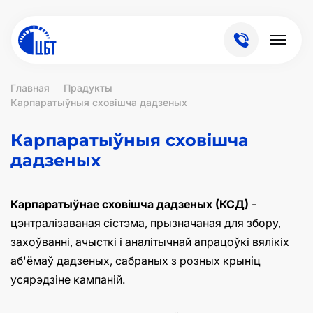
Главная
Прадукты
Карпаратыўныя сховішча дадзеных
Карпаратыўныя сховішча
дадзеных
Карпаратыўнае сховішча дадзеных (КСД)
-
цэнтралізаваная сістэма, прызначаная для збору,
захоўванні, ачысткі і аналітычнай апрацоўкі вялікіх
аб'ёмаў дадзеных, сабраных з розных крыніц
усярэдзіне кампаній.