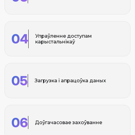
04
Упраўленне доступам
карыстальнікаў
05
Загрузка і апрацоўка даных
06
Доўгачасовае захоўванне