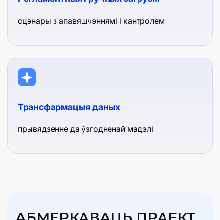
сцэнары з апавяшчэннямі і кантролем
Трансфармацыя даных
прывядзенне да ўзгодненай мадэлі
АБМЕРКАВАЦЬ ПРАЕКТ