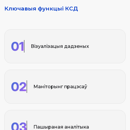
Ключавыя функцыі КСД
01
Візуалізацыя дадзеных
02
Маніторынг працэсаў
03
Пашыраная аналітыка