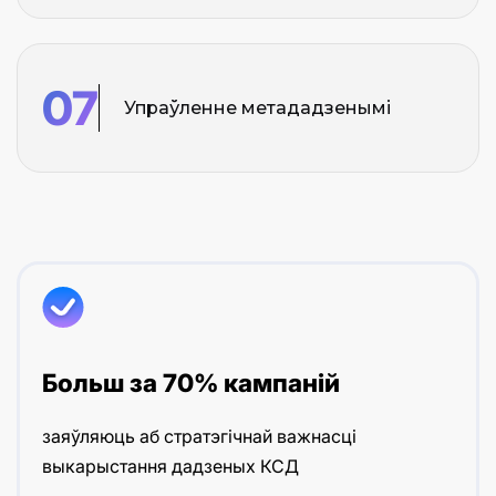
07
Упраўленне метададзенымі
Больш за 70% кампаній
заяўляюць аб стратэгічнай важнасці
выкарыстання дадзеных КСД