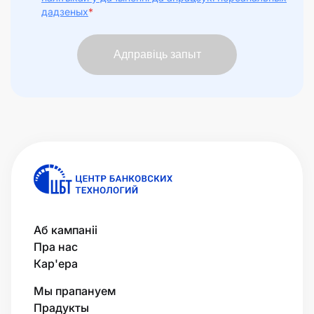
дадзеных
*
Адправіць запыт
Аб кампаніі
Пра нас
Кар'ера
Мы прапануем
Прадукты