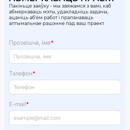
Пакіньце заяўку - мы звяжамся з вамі, каб
абмеркаваць мэты, удакладніць задачы,
ацаніць аб'ём работ і прапанаваць
аптымальнае рашэнне пад ваш праект
Прозвішча, імя
*
Тэлефон
*
E-mail
*