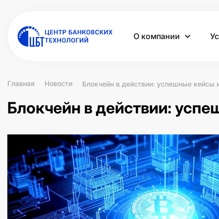
О компании
Ус
Главная
Новости
Блокчейн в действии: успешные кейсы 
Блокчейн в действии: успе