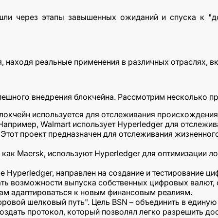
ошли через этапы завышенных ожиданий и спуска к "до
я, находя реальные применения в различных отраслях, в
пешного внедрения блокчейна. Рассмотрим несколько пр
окчейн используется для отслеживания происхождения 
апример, Walmart использует Hyperledger для отслежив
 Этот проект предназначен для отслеживания жизненного
 как Maersk, используют Hyperledger для оптимизации 
 Hyperledger, направлен на создание и тестирование ци
ть возможности выпуска собственных цифровых валют, 
ам адаптироваться к новым финансовым реалиям.
ифровой шелковый путь". Цель BSN – объединить в единую
создать протокол, который позволял легко разрешить дос