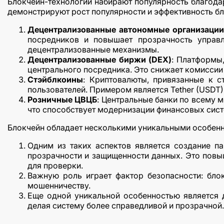
Блокчейн-технологии набирают популярность благода
демонстрируют рост популярности и эффективность бл
Децентрализованные автономные организации
посредников и повышает прозрачность управ
децентрализованные механизмы.
Децентрализованные биржи (DEX)
: Платформы,
центрального посредника. Это снижает комиссии
Стэйблкоины
: Криптовалюты, привязанные к 
пользователей. Примером является Tether (USDT)
Розничные ЦВЦБ
: Центральные банки по всему 
что способствует модернизации финансовых сист
Блокчейн обладает несколькими уникальными особенн
Одним из таких аспектов является создание п
прозрачности и защищенности данных. Это повыш
для проверки.
Важную роль играет фактор безопасности: бло
мошенничеству.
Еще одной уникальной особенностью является д
делая систему более справедливой и прозрачной.