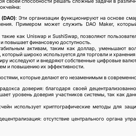
ря своей способности решать сложные задачи в различн
окчейна:
 (DAO)
: Эти организации функционируют на основе сма
ления. Примером может служить DAO Maker, который
 такие как Uniswap и SushiSwap, позволяют пользоват
 и повышает финансовую доступность.
стабильным активам, таким как доллар, уменьшают в
, который широко используется для торговли и хранения
миру исследуют и внедряют собственные цифровые валют
ем и повышению их эффективности.
остями, которые делают его незаменимым в современн
арадокса доверия: благодаря своей децентрализованн
ает уровень доверия участников системы, так как дан
кчейн использует криптографические методы для защи
ецентрализация: отсутствие центрального органа упра