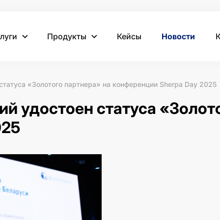
луги
Продукты
Кейсы
Новости
 статуса «Золотого партнера» на конференции Sherpa Day 2025
ий удостоен статуса «Золот
025