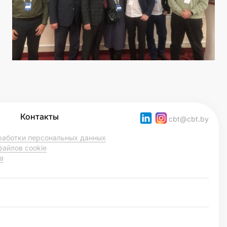
Контакты
cbt@cbt.by
работки персональных данных
файлов cookie
а