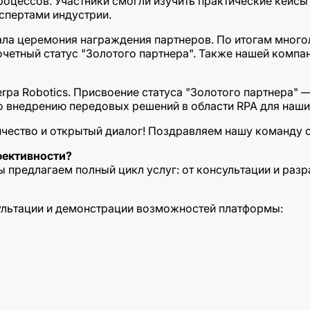
оцессов. Участники смогли изучить практические кейсы
спертами индустрии.
ла церемония награждения партнеров. По итогам много
очетный статус "Золотого партнера". Также нашей компа
rpa Robotics. Присвоение статуса "Золотого партнера" 
 внедрению передовых решений в области RPA для наши
ичество и открытый диалог! Поздравляем нашу команду 
фективности?
ы предлагаем полный цикл услуг: от консультации и раз
ультации и демонстрации возможностей платформы: